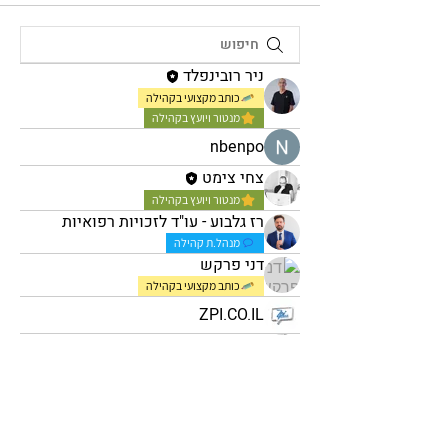
ניר רובינפלד
כותב מקצועי בקהילה
מנטור ויועץ בקהילה
nbenpo
צחי צימט
מנטור ויועץ בקהילה
רז גלבוע - עו"ד לזכויות רפואיות
מנהל.ת קהילה
דני פרקש
כותב מקצועי בקהילה
ZPI.CO.IL
Orit Moshkovich
בת אל כהן
מנהל.ת קהילה
Yechiel Elharar
כותב מקצועי בקהילה