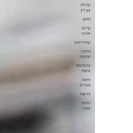
קהילת
און ליין
מיתוג
קידום
אורגני
קופירייטינג
כתיבה
שיווקית
התפתחות
אישית
פיתוח
מוצרים
חדשות
פיתוח
עסקי